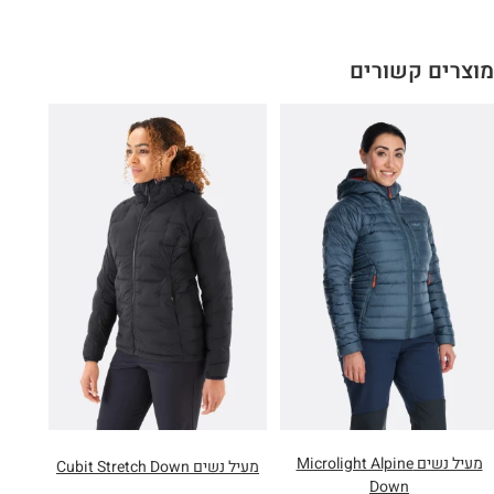
Twisted side seams and dropped shoulder seams for comfort when
wearing a pack..
מוצרים קשורים
Hidden stretch thumbloops.
Motiva™ single jersey fabric with UPF protection.
100% polyester.
Fit: Slim.
Centre back length (Size 10): 63cm / 24.8inch
מעיל נשים Microlight Alpine
מעיל נשים Cubit Stretch Down
Down