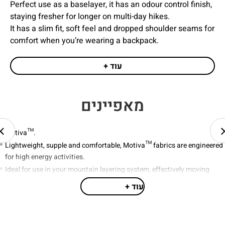
Perfect use as a baselayer, it has an odour control finish,
staying fresher for longer on multi-day hikes.
It has a slim fit, soft feel and dropped shoulder seams for
comfort when you’re wearing a backpack.
עוד +
מאפיינים
Motiva™.
Lightweight, supple and comfortable, Motiva™ fabrics are engineered
for high energy activities.
Ideal for use in your mountain layering system, effectively moving
moisture off your skin and drying quickly..
עוד +
121g/4.3oz.
Motiva™ single jersey (105gsm) with odour control treatment.
Flatlock low bulk seams, for strength and comfort next to skin.